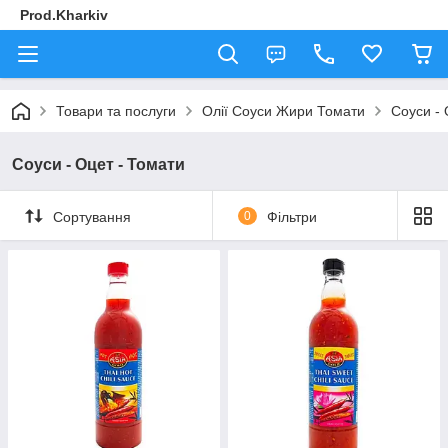
Prod.Kharkiv
Товари та послуги
Олії Соуси Жири Томати
Соуси - 
Соуси - Оцет - Томати
Сортування
0
Фільтри