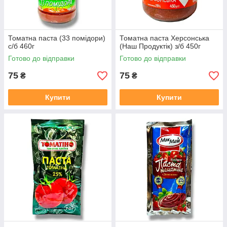
Томатна паста (33 помідори)
Томатна паста Херсонська
с/б 460г
(Наш Продуктік) з/б 450г
Готово до відправки
Готово до відправки
75
75
₴
₴
Купити
Купити