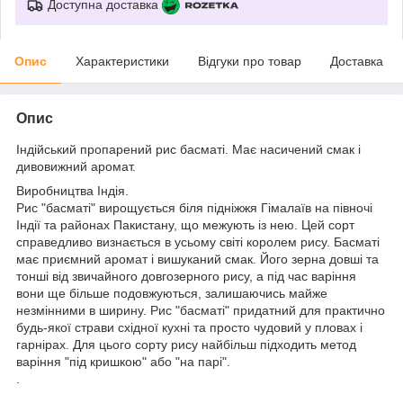
Доступна доставка
Опис
Характеристики
Відгуки про товар
Доставка
Опис
Індійський пропарений рис басматі. Має насичений смак і
дивовижний аромат.
Виробництва Індія.
Рис "басматі" вирощується біля підніжжя Гімалаїв на півночі
Індії та районах Пакистану, що межують із нею. Цей сорт
справедливо визнається в усьому світі королем рису. Басматі
має приємний аромат і вишуканий смак. Його зерна довші та
тонші від звичайного довгозерного рису, а під час варіння
вони ще більше подовжуються, залишаючись майже
незмінними в ширину. Рис "басматі" придатний для практично
будь-якої страви східної кухні та просто чудовий у пловах і
гарнірах. Для цього сорту рису найбільш підходить метод
варіння "під кришкою" або "на парі".
.