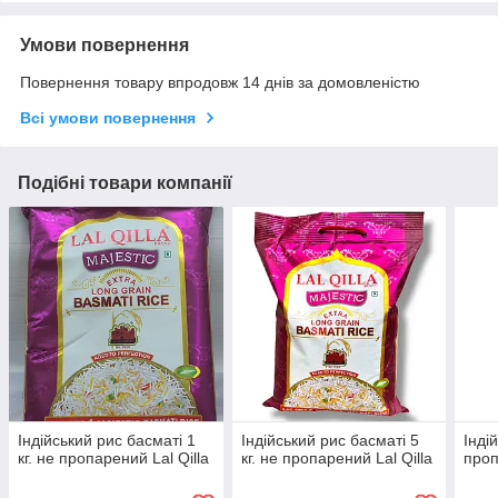
Умови повернення
Повернення товару впродовж 14 днів за домовленістю
Всі умови повернення
Подібні товари компанії
Індійський рис басматі 1
Індійський рис басматі 5
Інді
кг. не пропарений Lal Qilla
кг. не пропарений Lal Qilla
проп