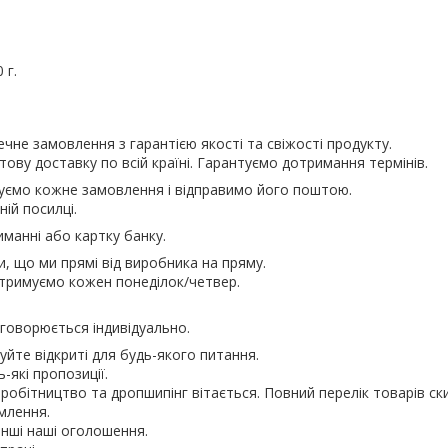
 г.
чне замовлення з гарантією якості та свіжості продукту.
ову доставку по всій країні. Гарантуємо дотримання термінів.
уємо кожне замовлення і відправимо його поштою.
ій посилці.
манні або картку банку.
, що ми прямі від виробника на пряму.
отримуємо кожен понеділок/четвер.
говорюється індивідуально.
йте відкриті для будь-якого питання.
-які пропозиції.
вробітництво та дропшипінг вітається. Повний перелік товарів ск
млення.
інші наші оголошення.