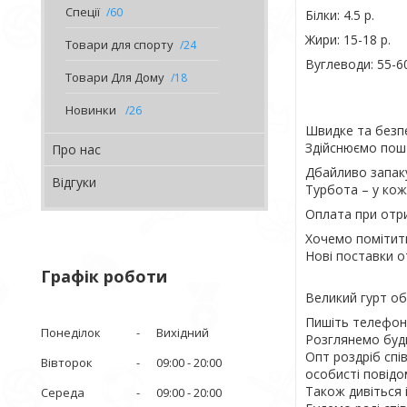
Спеції
60
Білки: 4.5 р.
Жири: 15-18 р.
Товари для спорту
24
Вуглеводи: 55-60
Товари Для Дому
18
Новинки
26
Швидке та безпе
Здійснюємо пошт
Про нас
Дбайливо запак
Відгуки
Турбота – у кожн
Оплата при отри
Хочемо помітити
Нові поставки 
Графік роботи
Великий гурт об
Пишіть телефону
Понеділок
Вихідний
Розглянемо будь
Опт роздріб спі
Вівторок
09:00
20:00
особисті повідо
Також дивіться 
Середа
09:00
20:00