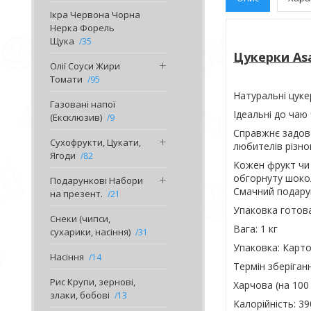
Ікра Червона Чорна
Нерка Форель
Щука
35
Цукерки As
Олії Соуси Жири
Томати
95
Натуральні цуке
Газовані напої
Ідеальні до чаю
(Ексклюзив)
9
Справжнє задово
Сухофрукти, Цукати,
любителів різно
Ягоди
82
Кожен фрукт чи 
обгорнуту шоко
Подарункові Набори
Смачний подарун
на презент.
21
Упаковка готова
Снеки (чипси,
Вага: 1 кг
сухарики, насіння)
31
Упаковка: Карт
Насіння
14
Термін зберіганн
Рис Крупи, зернові,
Харчова (на 100 
злаки, бобові
13
Калорійність: 39