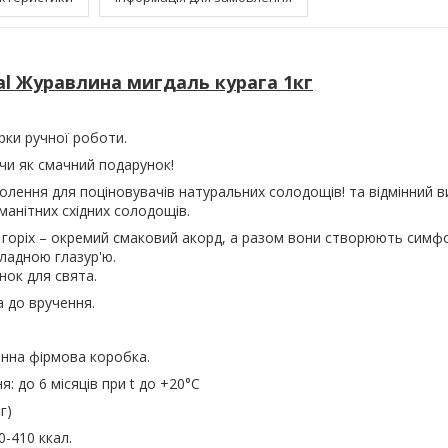
al Журавлина мигдаль курага 1кг
рки ручної роботи.
 чи як смачний подарунок!
лення для поціновувачів натуральних солодощів! та відмінний в
манітних східних солодощів.
горіх – окремий смаковий акорд, а разом вони створюють симфо
ладною глазур'ю.
ок для свята.
 до вручення.
онна фірмова коробка.
я: до 6 місяців при t до +20°С
г)
0-410 ккал.