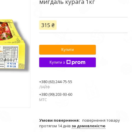
мигдаль курага 1кг
315 ₴
Купити
Купити з
+380 (63) 244-75-55
ЛАЙФ
+380 (99) 203-93-60
МТС
повернення товару
протягом 14 днів
за домовленістю