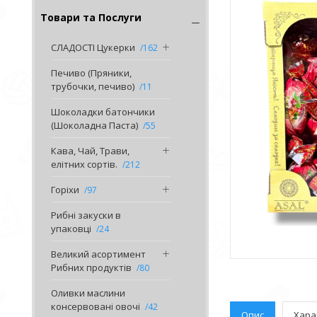
Товари та Послуги
СЛАДОСТІ Цукерки
162
Печиво (Пряники,
трубочки, печиво)
11
Шоколадки батончики
(Шоколадна Паста)
55
Кава, Чай, Трави,
елітних сортів.
212
Горіхи
97
Рибні закуски в
упаковці
24
Великий асортимент
Рибних продуктів
80
Оливки маслини
консервовані овочі
42
Опис
Хара