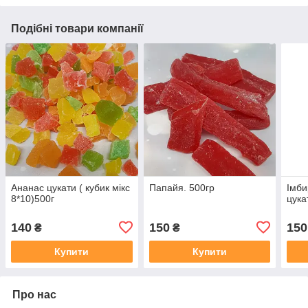
Подібні товари компанії
Ананас цукати ( кубик мікс
Папайя. 500гр
Імби
8*10)500г
цука
140
150
150
₴
₴
Купити
Купити
Про нас