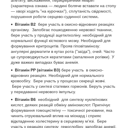
апетиту, виснаження, периферичний неврит
(характерна ознака — людині боляче вставати на стопу
— хворі ходять "на курочках"), сплутаність свідомості,
порушення роботи серцево-судинної системи
.
Вітамін В
2
бере участь в окисно-відновних реакціях
організму. Запобігає пошкодженню нервової тканини,
бере участь у продукції ацетилхоліну. необхідний для
нормальної функції кісткового мозку. Необхідний для
формування еритроцитів. Прояв гіповітамінозу:
ангулярні дерматити в кутах рота ("заїда"), очей. Часто
це супроводжується кератитами (запалення рогівки). У
дуже важких випадках буває анемія.
Вітамін PP (вітамін В3)
бере участь в окисно-
відновних реакціях. Необхідний для нормального
кровообігу. Бере участь у процесах секреції жовчі.
Бере участь у синтезі статевих гормонів. Беруть участь
у передаванні нервового імпульсу.
Вітамін В
6
необхідний для синтезу нуклеїнових
кислот, деяких реакцій обміну амінокислот. Пригнічує
формування гомоцистеїну — токсичної речовини, яка
чинить отруювальний вплив на міокард і сприяє
відкладенню холестерину в серцевому м'язі.
Бере
участь у реакціях синтезу гемоглобіну, запобігає анемії,