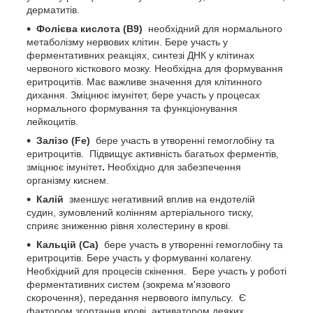
дерматитів.
Фолієва кислота (В
9
)
необхідний для нормального
метаболізму нервових клітин. Бере участь у
ферментативних реакціях, синтезі ДНК у клітинах
червоного кісткового мозку. Необхідна для формування
еритроцитів. Має важливе значення для клітинного
дихання. Зміцнює імунітет, бере участь у процесах
нормального формування та функціонування
лейкоцитів.
Залізо (Fe)
бере участь в утворенні гемоглобіну та
еритроцитів. Підвищує активність багатьох ферментів,
зміцнює імунітет
.
Необхідно для забезпечення
організму киснем.
Калій
зменшує негативний вплив на ендотелій
судин, зумовлений колінням артеріального тиску,
сприяє зниженню рівня холестерину в крові.
Кальцій (Са)
бере участь в утворенні гемоглобіну та
еритроцитів. Бере участь у формуванні колагену.
Необхідний для процесів скінення. Бере участь у роботі
ферментативних систем (зокрема м'язового
скорочення), передання нервового імпульсу. Є
фактором згортання крові, активатором деяких