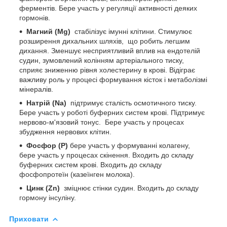
ферментів. Бере участь у регуляції активності деяких
гормонів.
Магний (Mg)
стабілізує імунні клітини. Стимулює
розширення дихальних шляхів, що робить легшим
дихання. Зменшує несприятливий вплив на ендотелій
судин, зумовлений колінням артеріального тиску,
сприяє зниженню рівня холестерину в крові. Відіграє
важливу роль у процесі формування кісток і метаболізмі
мінералів.
Натрій (Na)
підтримує сталість осмотичного тиску.
Бере участь у роботі буферних систем крові. Підтримує
нервово-м'язовий тонус. Бере участь у процесах
збудження нервових клітин.
Фосфор (Р)
бере участь у формуванні колагену,
бере участь у процесах скінення. Входить до складу
буферних систем крові. Входить до складу
фосфопротеїн (казеїнген молока).
Цинк (Zn)
зміцнює стінки судин. Входить до складу
гормону інсуліну.
Приховати