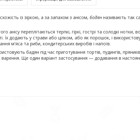
схожість із зіркою, а за запахом з анісом,
бодян
називають так са
ого анісу переплітаються терпкі, гіркі, гострі та солодкі нотки, в
і. Їх додають у страви або цілком, або як порошок, і використо
ання м'яса та риби, кондитерських виробів і напоїв.
истовують бадян під час приготування тортів, пудингів, пряників
 і варення. Ще один варіант застосування — додавання в настоянк