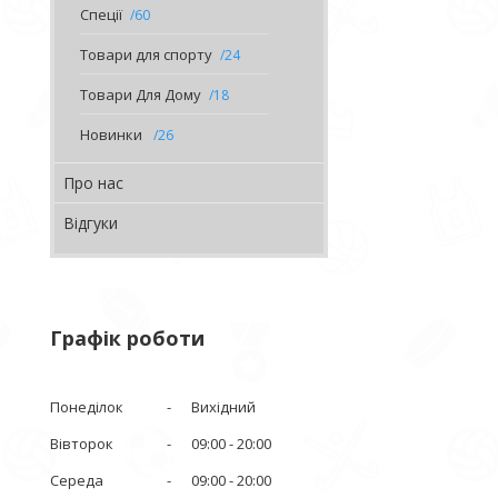
Спеції
60
Товари для спорту
24
Товари Для Дому
18
Новинки
26
Про нас
Відгуки
Графік роботи
Понеділок
Вихідний
Вівторок
09:00
20:00
Середа
09:00
20:00