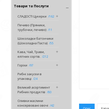
Товари та Послуги
СЛАДОСТІ Цукерки
162
Печиво (Пряники,
трубочки, печиво)
11
Шоколадки батончики
(Шоколадна Паста)
55
Кава, Чай, Трави,
елітних сортів.
212
Горіхи
97
Рибні закуски в
упаковці
24
Великий асортимент
Рибних продуктів
80
Оливки маслини
консервовані овочі
42
Опис
Хара