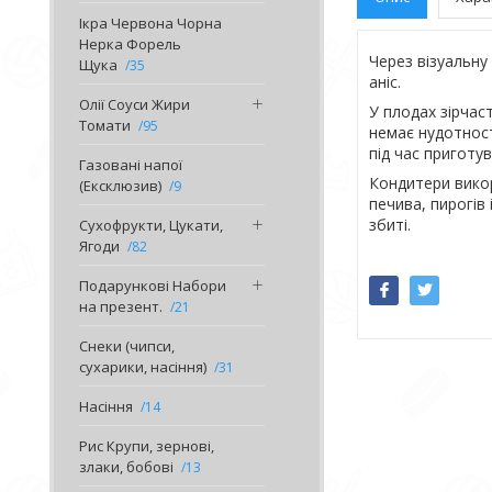
Ікра Червона Чорна
Нерка Форель
Через візуальну 
Щука
35
аніс.
Олії Соуси Жири
У плодах зірчаст
Томати
95
немає нудотност
під час приготув
Газовані напої
Кондитери викор
(Ексклюзив)
9
печива, пирогів
збиті.
Сухофрукти, Цукати,
Ягоди
82
Подарункові Набори
на презент.
21
Снеки (чипси,
сухарики, насіння)
31
Насіння
14
Рис Крупи, зернові,
злаки, бобові
13