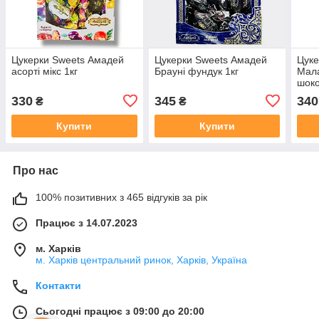
Цукерки Sweets Амадей
Цукерки Sweets Амадей
Цуке
асорті мікс 1кг
Брауні фундук 1кг
Мала
шоко
330
345
340
₴
₴
Купити
Купити
Про нас
100% позитивних з 465 відгуків за рік
Працює з 14.07.2023
м. Харків
м. Харків центральний ринок, Харків, Україна
Контакти
Сьогодні працює з 09:00 до 20:00