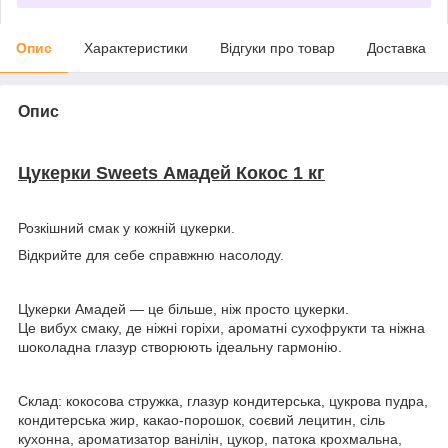
Опис
Характеристики
Відгуки про товар
Доставка
Опис
Цукерки Sweets Амадей Кокос 1 кг
Розкішний смак у кожній цукерки.
Відкрийте для себе справжню насолоду.
Цукерки Амадей — це більше, ніж просто цукерки.
Це вибух смаку, де ніжні горіхи, ароматні сухофрукти та ніжна
шоколадна глазур створюють ідеальну гармонію.
Склад: кокосова стружка, глазур кондитерська, цукрова пудра,
кондитерська жир, какао-порошок, соєвий лецитин, сіль
кухонна, ароматизатор ванілін, цукор, патока крохмальна,