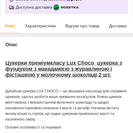
Доступна доставка
Опис
Характеристики
Відгуки про товар
Доставка
Опис
Цукерки преміумкласу Lux Choco
цукерка з
фундуком з
макадамією з журавлиною і
фісташкою
у молочному шоколаді 2 шт.
Дубайські цукерки LUX CHOCO — це вишукана насолода для справжніх
гурманів, здатна зробити ваше чаювання незабутнім. Кожна цукерка
виготовлена з використанням молочного шоколаду та щедро
наповнена горіховою начинкою з кеш'ю та катаїфі. Начинка містить
велику кількість горіхів, що надає цукеркам преміальної якості та
насиченого смаку.
Основні особливості та переваги: