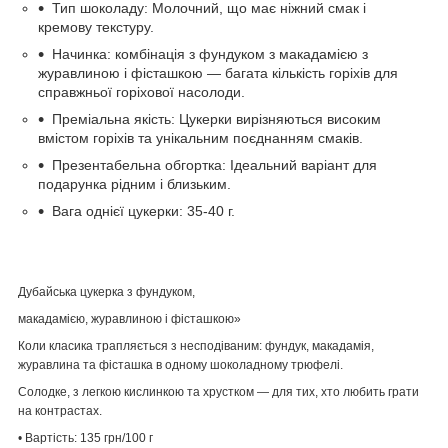
Тип шоколаду: Молочний, що має ніжний смак і
кремову текстуру.
Начинка: комбінація з фундуком з макадамією з
журавлиною і фісташкою — багата кількість горіхів для
справжньої горіхової насолоди.
Преміальна якість: Цукерки вирізняються високим
вмістом горіхів та унікальним поєднанням смаків.
Презентабельна обгортка: Ідеальний варіант для
подарунка рідним і близьким.
Вага однієї цукерки: 35-40 г.
Дубайська цукерка з фундуком,
макадамією, журавлиною і фісташкою»
Коли класика трапляється з несподіваним: фундук, макадамія,
журавлина та фісташка в одному шоколадному трюфелі.
Солодке, з легкою кислинкою та хрустком — для тих, хто любить грати
на контрастах.
• Вартість: 135 грн/100 г