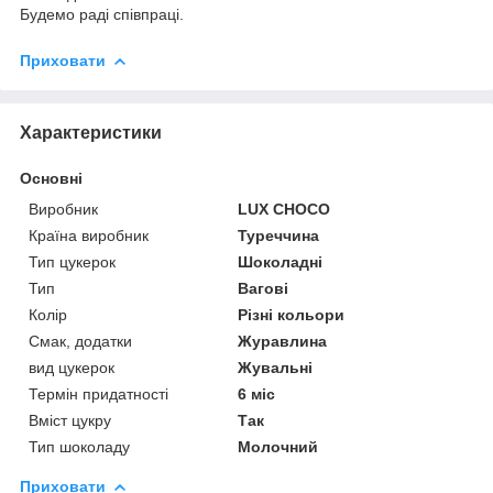
Будемо раді співпраці.
Приховати
Характеристики
Основні
Виробник
LUX CHOCO
Країна виробник
Туреччина
Тип цукерок
Шоколадні
Тип
Вагові
Колір
Різні кольори
Смак, додатки
Журавлина
вид цукерок
Жувальні
Термін придатності
6 міс
Вміст цукру
Так
Тип шоколаду
Молочний
Приховати