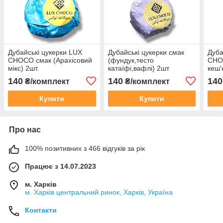
Дубайські цукерки LUX
Дубайські цукерки смак
Дуба
CHOCO смак (Арахісовий
(фундук,тесто
CHOC
мікс) 2шт.
катаїфі,вафлі) 2шт
кеш'
140
140
140
₴/комплект
₴/комплект
Купити
Купити
Про нас
100% позитивних з 466 відгуків за рік
Працює з 14.07.2023
м. Харків
м. Харків центральний ринок, Харків, Україна
Контакти