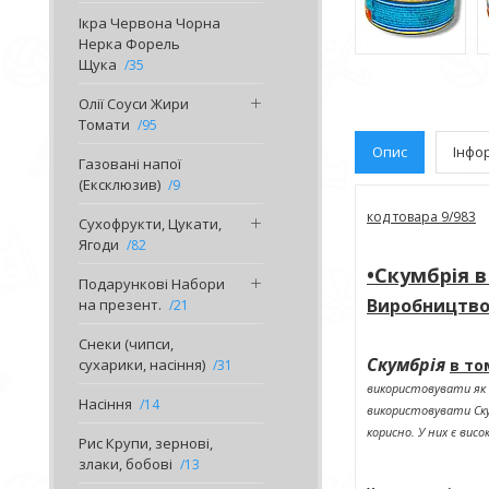
Ікра Червона Чорна
Нерка Форель
Щука
35
Олії Соуси Жири
Томати
95
Опис
Інфо
Газовані напої
(Ексклюзив)
9
код товара
9/983
Сухофрукти, Цукати,
Ягоди
82
•Скумбрія в
Подарункові Набори
Виробництво
на презент.
21
Снеки (чипси,
Скумбрія
сухарики, насіння)
в то
31
використовувати як 
Насіння
14
використовувати Скумб
корисно. У них є вис
Рис Крупи, зернові,
злаки, бобові
13