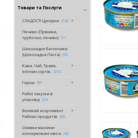
Товари та Послуги
СЛАДОСТІ Цукерки
162
Печиво (Пряники,
трубочки, печиво)
11
Шоколадки батончики
(Шоколадна Паста)
55
Кава, Чай, Трави,
елітних сортів.
212
Горіхи
97
Рибні закуски в
упаковці
24
Великий асортимент
Рибних продуктів
80
Оливки маслини
консервовані овочі
42