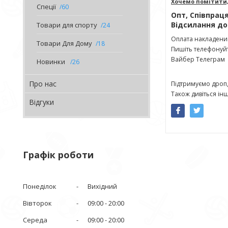
Хочемо помітити,
Спеції
60
Опт, Співпрац
Відсилання до
Товари для спорту
24
Оплата накладени
Товари Для Дому
18
Пишіть телефонуйт
Вайбер Телеграм
Новинки
26
Про нас
Підтримуємо дроп,
Також дивіться і
Відгуки
Графік роботи
Понеділок
Вихідний
Вівторок
09:00
20:00
Середа
09:00
20:00