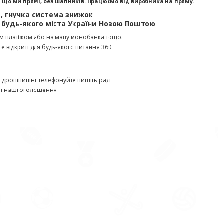
 що ми прямі, без шапників. Працюємо від виробника на пряму.
я, гнучка система знижок
 будь-якого міста України Новою Поштою
м платіжом або на мапу монобанка тощо.
е відкриті для будь-якого питання 360
 дропшипінг телефонуйте пишіть раді
нші наші оголошення