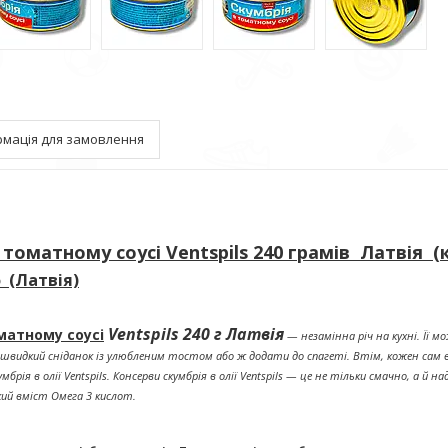
рмація для замовлення
 томатному соусі Ventspils 240 грамів Латвія (
 (Латвія)
Ventspils 240 г Латвія
матному соусі
— незамінна річ на кухні. Її м
швидкий сніданок із улюбленим тостом або ж додати до спагеті. Втім, кожен сам 
рія в олії Ventspils. Консерви скумбрія в олії Ventspils — це не тільки смачно, а й н
окий вміст Омега 3 кислот.