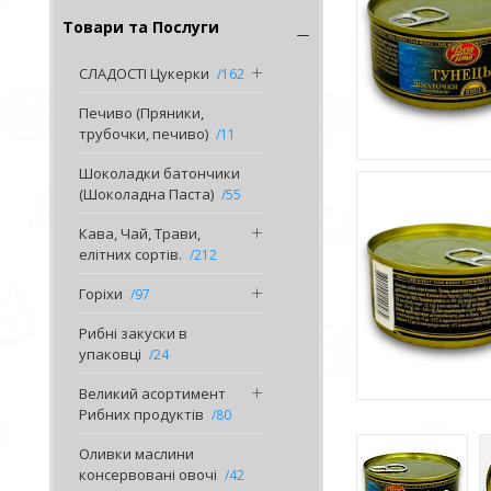
Товари та Послуги
СЛАДОСТІ Цукерки
162
Печиво (Пряники,
трубочки, печиво)
11
Шоколадки батончики
(Шоколадна Паста)
55
Кава, Чай, Трави,
елітних сортів.
212
Горіхи
97
Рибні закуски в
упаковці
24
Великий асортимент
Рибних продуктів
80
Оливки маслини
консервовані овочі
42