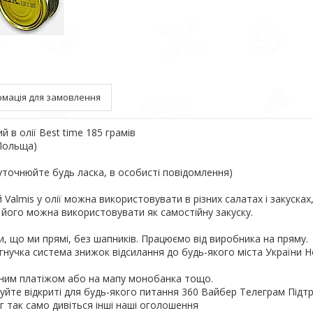
рмація для замовлення
й в олії Best time 185 грамів
Польща)
 уточнюйте будь ласка, в особисті повідомлення)
Valmis у олії можна використовувати в різних салатах і закусках, 
 його можна використовувати як самостійну закуску.
, що ми прямі, без шапників. Працюємо від виробника на пряму.
 гнучка система знижок відсилання до будь-якого міста України 
ним платіжом або на мапу монобанка тощо.
йте відкриті для будь-якого питання 360 Вайбер Телеграм Підт
г так само дивіться інші наші оголошення