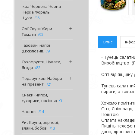
Ікра Червона Чорна
Нерка Форель
Щука
35
Олії Соуси Жири
Томати
95
Опис
Інфо
Газовані напої
(Ексклюзив)
9
• Тунець салатни
Сухофрукти, Цукати,
Виробництво (
Ягоди
82
Опт від ящ ціну
Подарункові Набори
на презент.
21
Тунець салатний 
пироги, а також
Снеки (чипси,
сухарики, насіння)
31
Хочемо помітити
Опт, Співпраця,
Насіння
14
Поштою
Оплата накладе
Рис Крупи, зернові,
Пишіть телефону
злаки, бобові
13
дроп, дропшипін