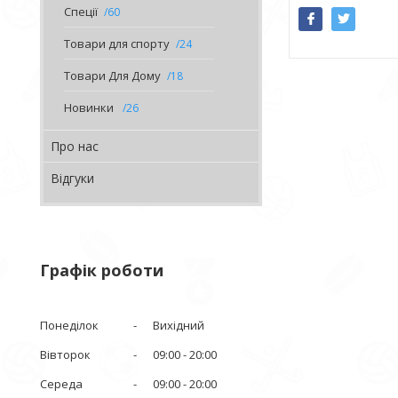
Спеції
60
Товари для спорту
24
Товари Для Дому
18
Новинки
26
Про нас
Відгуки
Графік роботи
Понеділок
Вихідний
Вівторок
09:00
20:00
Середа
09:00
20:00