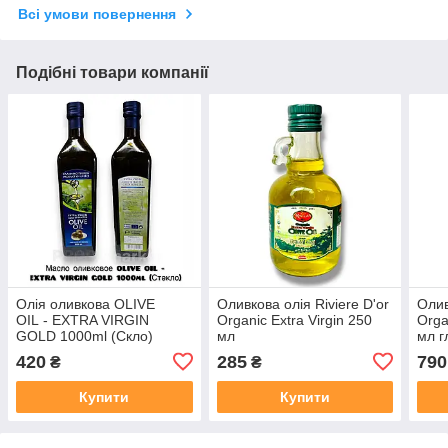
Всі умови повернення
Подібні товари компанії
Олія оливкова OLIVE
Оливкова олія Riviere D'or
Олив
OIL - EXTRA VIRGIN
Organic Extra Virgin 250
Orga
GOLD 1000ml (Скло)
мл
мл г
420
285
790
₴
₴
Купити
Купити