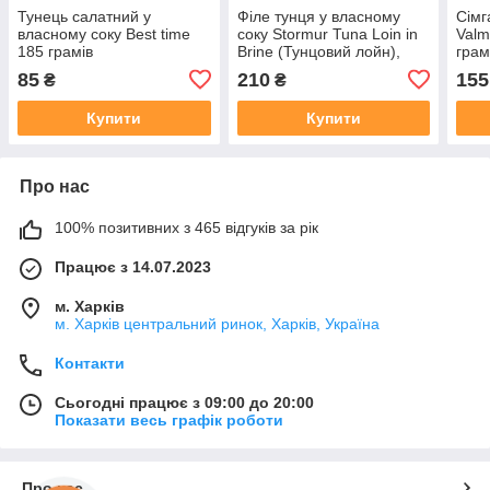
Тунець салатний у
Філе тунця у власному
Сімг
власному соку Best time
соку Stormur Tuna Loin in
Valm
185 грамів
Brine (Тунцовий лойн),
грам
225 г (з дерев'яною
85
210
155
₴
₴
ложкою) — Код 7428
Купити
Купити
Про нас
100% позитивних з 465 відгуків за рік
Працює з 14.07.2023
м. Харків
м. Харків центральний ринок, Харків, Україна
Контакти
Сьогодні працює з 09:00 до 20:00
Показати весь графік роботи
Про нас