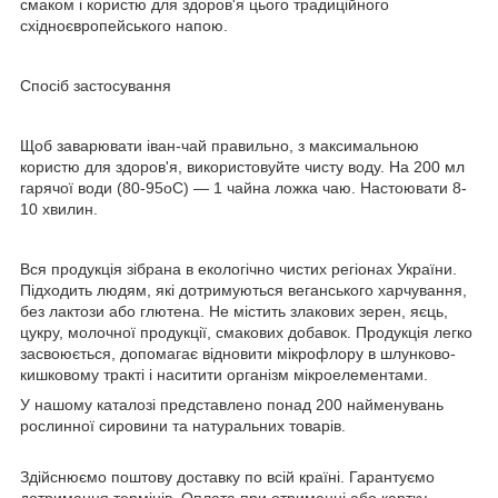
смаком і користю для здоров'я цього традиційного
східноєвропейського напою.
Спосіб застосування
Щоб заварювати іван-чай правильно, з максимальною
користю для здоров'я, використовуйте чисту воду. На 200 мл
гарячої води (80-95oC) — 1 чайна ложка чаю. Настоювати 8-
10 хвилин.
Вся продукція зібрана в екологічно чистих регіонах України.
Підходить людям, які дотримуються веганського харчування,
без лактози або глютена. Не містить злакових зерен, яєць,
цукру, молочної продукції, смакових добавок. Продукція легко
засвоюється, допомагає відновити мікрофлору в шлунково-
кишковому тракті і наситити організм мікроелементами.
У нашому каталозі представлено понад 200 найменувань
рослинної сировини та натуральних товарів.
Здійснюємо поштову доставку по всій країні. Гарантуємо
дотримання термінів. Оплата при отриманні або картку