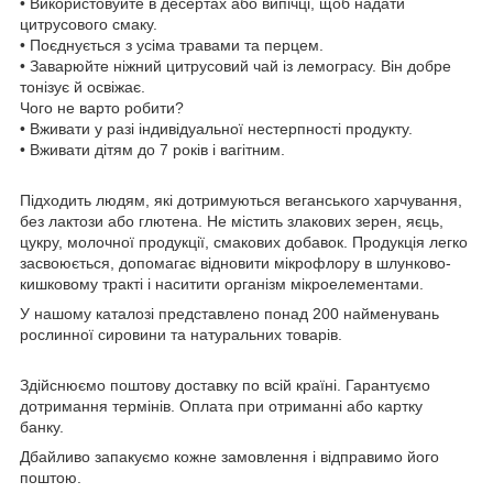
• Використовуйте в десертах або випічці, щоб надати
цитрусового смаку.
• Поєднується з усіма травами та перцем.
• Заварюйте ніжний цитрусовий чай із лемограсу. Він добре
тонізує й освіжає.
Чого не варто робити?
• Вживати у разі індивідуальної нестерпності продукту.
• Вживати дітям до 7 років і вагітним.
Підходить людям, які дотримуються веганського харчування,
без лактози або глютена. Не містить злакових зерен, яєць,
цукру, молочної продукції, смакових добавок. Продукція легко
засвоюється, допомагає відновити мікрофлору в шлунково-
кишковому тракті і наситити організм мікроелементами.
У нашому каталозі представлено понад 200 найменувань
рослинної сировини та натуральних товарів.
Здійснюємо поштову доставку по всій країні. Гарантуємо
дотримання термінів. Оплата при отриманні або картку
банку.
Дбайливо запакуємо кожне замовлення і відправимо його
поштою.