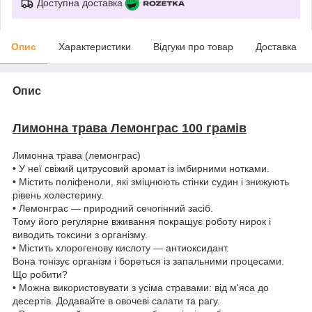
Доступна доставка
Опис
Характеристики
Відгуки про товар
Доставка
Опис
Лимонна трава Лемонграс 100 грамів
Лимонна трава (лемонграс)
• У неї свіжий цитрусовий аромат із імбирними нотками.
• Містить поліфеноли, які зміцнюють стінки судин і знижують
рівень холестерину.
• Лемонграс — природний сечогінний засіб.
Тому його регулярне вживання покращує роботу нирок і
виводить токсини з організму.
• Містить хлорогенову кислоту — антиоксидант.
Вона тонізує організм і бореться із запальними процесами.
Що робити?
• Можна використовувати з усіма стравами: від м'яса до
десертів. Додавайте в овочеві салати та рагу.