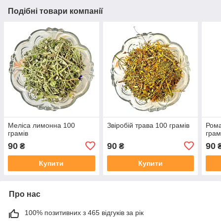
Подібні товари компанії
Меліса лимонна 100
Звіробій трава 100 грамів
Рома
грамів
грам
90
90
90
₴
₴
Купити
Купити
Про нас
100% позитивних з 465 відгуків за рік