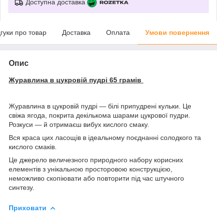
Доступна доставка
дгуки про товар
Доставка
Оплата
Умови повернення
Опис
Журавлина в цукровій пудрі 65 грамів
Журавлина в цукровій пудрі — білі припудрені кульки. Це
свіжа ягода, покрита декількома шарами цукрової пудри.
Розкуси — й отримаєш вибух кислого смаку.
Вся краса цих ласощів в ідеальному поєднанні солодкого та
кислого смаків.
Це джерело величезного природного набору корисних
елементів з унікальною просторовою конструкцією,
неможливо скопіювати або повторити під час штучного
синтезу.
Приховати