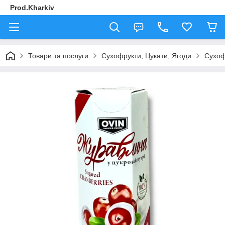
Prod.Kharkiv
Товари та послуги
Сухофрукти, Цукати, Ягоди
Сухоф