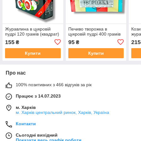
Журавлина в цукровій
Печиво творожка в
Кози
пудрі 120 грамів (квадрат)
цукровій пудрі 400 грамів
жура
155
95
215
₴
₴
Купити
Купити
Про нас
100% позитивних з 466 відгуків за рік
Працює з 14.07.2023
м. Харків
м. Харків центральний ринок, Харків, Україна
Контакти
Сьогодні вихідний
Показати весь графік роботи