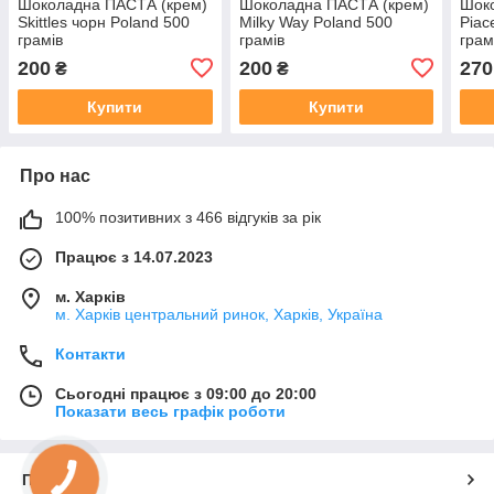
Шоколадна ПАСТА (крем)
Шоколадна ПАСТА (крем)
Шок
Skittles чорн Poland 500
Milky Way Poland 500
Piac
грамів
грамів
грам
200
200
270
₴
₴
Купити
Купити
Про нас
100% позитивних з 466 відгуків за рік
Працює з 14.07.2023
м. Харків
м. Харків центральний ринок, Харків, Україна
Контакти
Сьогодні працює з 09:00 до 20:00
Показати весь графік роботи
Про нас