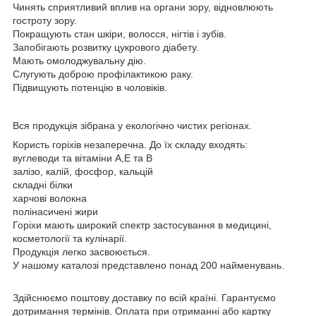
Чинять сприятливий вплив на органи зору, відновлюють
гостроту зору.
Покращують стан шкіри, волосся, нігтів і зубів.
Запобігають розвитку цукрового діабету.
Мають омолоджувальну дію.
Слугують доброю профілактикою раку.
Підвищують потенцію в чоловіків.
Вся продукція зібрана у екологічно чистих регіонах.
Користь горіхів незаперечна. До їх складу входять:
вуглеводи та вітаміни А,Е та В
залізо, калій, фосфор, кальцій
складні білки
харчові волокна
полінасичені жири
Горіхи мають широкий спектр застосування в медицині,
косметології та кулінарії.
Продукція легко засвоюється.
У нашому каталозі представлено понад 200 найменувань.
Здійснюємо поштову доставку по всій країні. Гарантуємо
дотримання термінів. Оплата при отриманні або картку