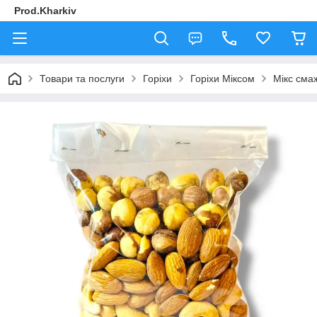
Prod.Kharkiv
Товари та послуги
Горіхи
Горіхи Міксом
Мікс смаж