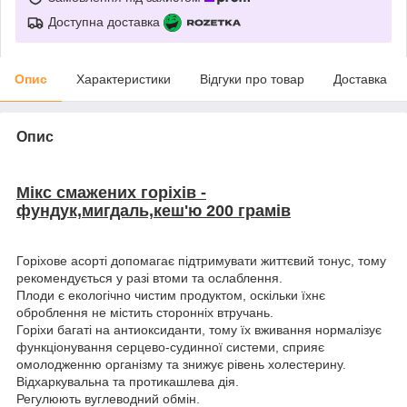
Доступна доставка
Опис
Характеристики
Відгуки про товар
Доставка
Опис
Мікс смажених горіхів -
фундук,мигдаль,кеш'ю 200 грамів
Горіхове асорті допомагає підтримувати життєвий тонус, тому
рекомендується у разі втоми та ослаблення.
Плоди є екологічно чистим продуктом, оскільки їхнє
оброблення не містить сторонніх втручань.
Горіхи багаті на антиоксиданти, тому їх вживання нормалізує
функціонування серцево-судинної системи, сприяє
омолодженню організму та знижує рівень холестерину.
Відхаркувальна та протикашлева дія.
Регулюють вуглеводний обмін.