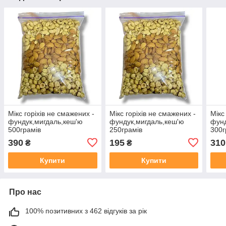
Мікс горіхів не смажених -
Мікс горіхів не смажених -
Мікс
фундук,мигдаль,кеш'ю
фундук,мигдаль,кеш'ю
фунд
500грамів
250грамів
300г
390
195
310
₴
₴
Купити
Купити
Про нас
100% позитивних з 462 відгуків за рік