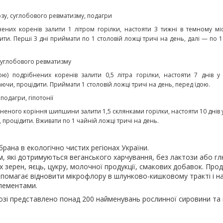
озу, суглобового ревматизму, подагри
ених коренів залити 1 літром горілки, настояти 3 тижні в темному міс
ити. Перші 3 дні приймати по 1 столовій ложці тричі на день, далі — по 1
 суглобового ревматизму
ою) подрібнених коренів залити 0,5 літра горілки, настояти 7 днів у 
ючи, процідити. Приймати 1 столовій ложці тричі на день, перед їдою.
 подагри, гіпотонії
бненого коріння шипшини залити 1,5 склянками горілки, настояти 10 днів у
процідити. Вживати по 1 чайній ложці тричі на день.
ібрана в екологічно чистих регіонах України.
, які дотримуються веганського харчування, без лактози або гл
х зерен, яєць, цукру, молочної продукції, смакових добавок. Прод
помагає відновити мікрофлору в шлунково-кишковому тракті і н
елементами.
озі представлено понад 200 найменувань рослинної сировини та