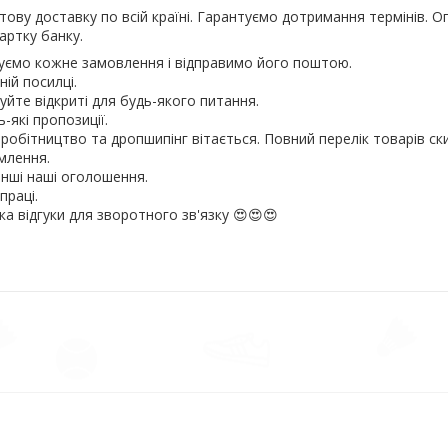
ову доставку по всій країні. Гарантуємо дотримання термінів. О
артку банку.
уємо кожне замовлення і відправимо його поштою.
ожній посилці.
йте відкриті для будь-якого питання.
-які пропозиції.
вробітництво та дропшипінг вітається. Повний перелік товарів ск
млення.
інші наші оголошення.
праці.
ка відгуки для зворотного зв'язку 😍😍😍