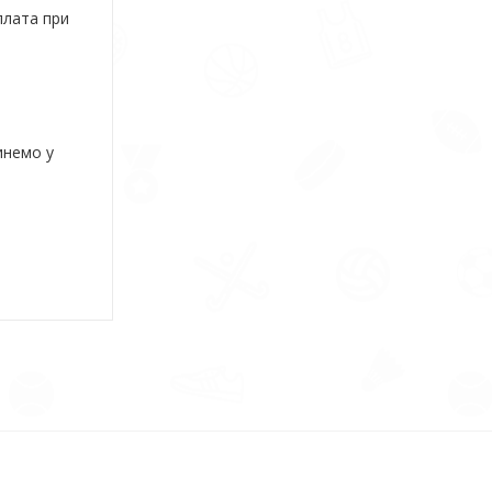
плата при
инемо у