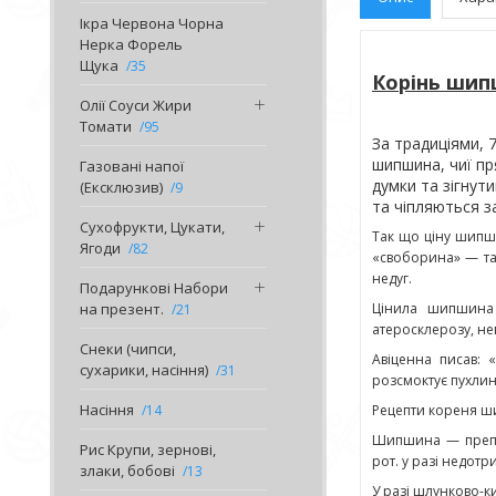
Ікра Червона Чорна
Нерка Форель
Щука
35
Корінь шип
Олії Соуси Жири
Томати
95
За традиціями, 
шипшина, чиї пр
Газовані напої
думки та зігнут
(Ексклюзив)
9
та чіпляються з
Сухофрукти, Цукати,
Так що ціну шипши
Ягоди
82
«своборина» — так
недуг.
Подарункові Набори
на презент.
Цінила шипшина 
21
атеросклерозу, нев
Снеки (чипси,
Авіценна писав: 
сухарики, насіння)
31
розсмоктує пухлини
Насіння
14
Рецепти кореня 
Шипшина — препа
Рис Крупи, зернові,
рот. у разі недот
злаки, бобові
13
У разі шлунково-к