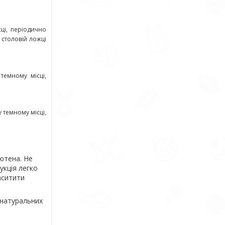
ці, періодично
 столовій ложці
темному місці,
 темному місці,
ютена. Не
укція легко
аситити
 натуральних