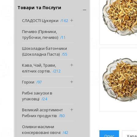
Товари та Послуги
СЛАДОСТІ Цукерки
162
Печиво (Пряники,
трубочки, печиво)
11
Шоколадки батончики
(Шоколадна Паста)
55
Кава, Чай, Трави,
елітних сортів.
212
Горіхи
97
Рибні закуски в
упаковці
24
Великий асортимент
Рибних продуктів
80
Оливки маслини
консервовані овочі
42
Опис
Хара