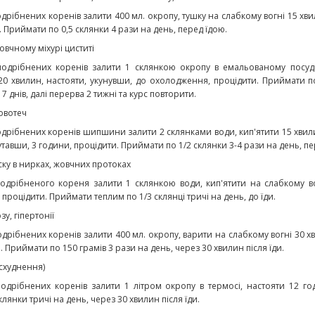
одрібнених коренів залити 400 мл. окропу, тушку на слабкому вогні 15 хви
 Приймати по 0,5 склянки 4 рази на день, перед їдою.
жовчному міхурі циститі
подрібнених коренів залити 1 склянкою окропу в емальованому посуді
20 хвилин, настояти, укунувши, до охолодження, процідити. Приймати п
 7 днів, далі перерва 2 тижні та курс повторити.
ровотеч
одрібнених коренів шипшини залити 2 склянками води, кип'ятити 15 хви
кутавши, 3 години, процідити. Приймати по 1/2 склянки 3-4 рази на день, пе
піску в нирках, жовчних протоках
подрібненого кореня залити 1 склянкою води, кип'ятити на слабкому во
 процідити. Приймати теплим по 1/3 склянці тричі на день, до їди.
зу, гіпертонії
одрібнених коренів залити 400 мл. окропу, варити на слабкому вогні 30 х
. Приймати по 150 грамів 3 рази на день, через 30 хвилин після їди.
(схуднення)
одрібнених коренів залити 1 літром окропу в термосі, настояти 12 год
лянки тричі на день, через 30 хвилин після їди.