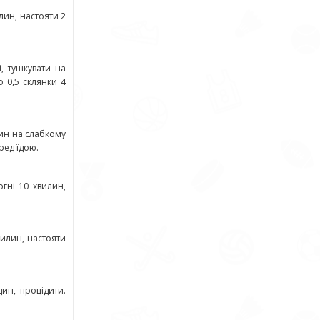
лин, настояти 2
, тушкувати на
о 0,5 склянки 4
лин на слабкому
ред їдою.
гні 10 хвилин,
вилин, настояти
ин, процідити.