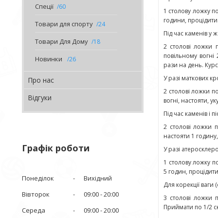
Спеції
60
1 столову ложку п
години, процідити.
Товари для спорту
24
Під час каменів у 
Товари Для Дому
18
2 столові ложки 
повільному вогні 
Новинки
26
рази на день. Курс
У разі маткових к
Про нас
2 столові ложки п
Відгуки
вогні, настояти, у
Під час каменів і 
2 столові ложки 
настояти 1 годину,
Графік роботи
У разі атеросклеро
1 столову ложку п
5 годин, процідити
Понеділок
Вихідний
Для корекції ваги 
Вівторок
09:00
20:00
3 столові ложки п
Приймати по 1/2 ск
Середа
09:00
20:00