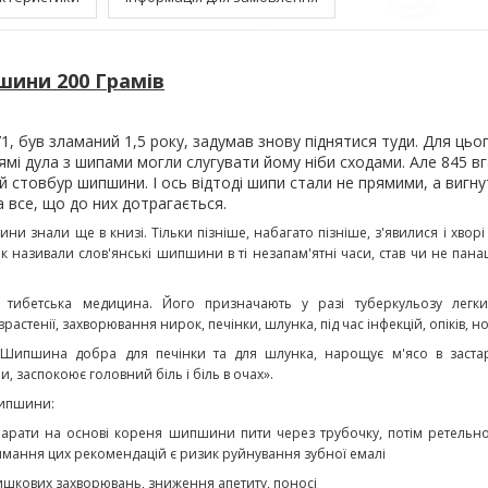
шини 200 Грамів
71, був зламаний 1,5 року, задумав знову піднятися туди. Для цьо
ямі дула з шипами могли слугувати йому ніби сходами. Але 845 в
ий стовбур шипшини. І ось відтоді шипи стали не прямими, а вигн
а все, що до них дотрагається.
ни знали ще в книзі. Тільки пізніше, набагато пізніше, з'явилися і хворі
 називали слов'янські шипшини в ті незапам'ятні часи, став чи не панац
тибетська медицина. Його призначають у разі туберкульозу легких
растенії, захворювання нирок, печінки, шлунка, під час інфекцій, опіків, но
«Шипшина добра для печінки та для шлунка, нарощує м'ясо в застар
, заспокоює головний біль і біль в очах».
шипшини:
рати на основі кореня шипшини пити через трубочку, потім ретельн
римання цих рекомендацій є ризик руйнування зубної емалі
ишкових захворювань, зниження апетиту, поносі