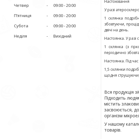
Настоювання
Четвер
09:00
20:00
У разі атеросклер
Пʼятниця
09:00
20:00
1 склянка подрібн
збовтуючи, процід
Субота
09:00
20:00
двічі на день.
Неділя
Вихідний
Настоянка. У разі
1 склянка (з гірк
періодично збовта
Настоянка. Під час
1,5 склянки подрі
щодня струшуючи, 
Вся продукція з
Підходить людям
містить злакови
засвоюється, до
організм мікро
У нашому катал
товарів.