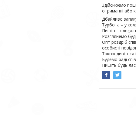
Здійснюємо пошт
отриманні або к
Дбайливо запак
Турбота – у к
Пишіть телефону
Розглянемо будь
Опт роздріб спі
особисті повідо
Також дивіться 
Будемо раді спів
Пишіть будь лас