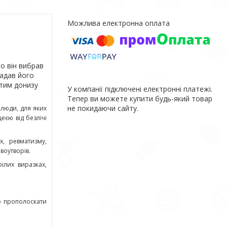
го він вибрав
гадав його
утим донизу
У компанії підключені електронні платежі.
Тепер ви можете купити будь-який товар
не покидаючи сайту.
 люди, для яких
еєю від безлічі
, ревматизму,
воутворів.
ілих виразках,
о прополоскати