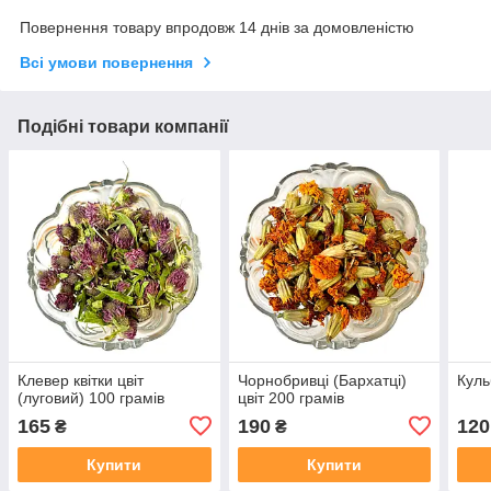
Повернення товару впродовж 14 днів за домовленістю
Всі умови повернення
Подібні товари компанії
Клевер квітки цвіт
Чорнобривці (Бархатці)
Куль
(луговий) 100 грамів
цвіт 200 грамів
165
190
120
₴
₴
Купити
Купити