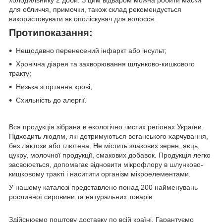
холодильнику 2 доби. З цим відваром можна робити маски
для обличчя, примочки, також склад рекомендується
використовувати як ополіскувач для волосся.
Протипоказання:
Нещодавно перенесений інфаркт або інсульт;
Хронічна діарея та захворювання шлунково-кишкового
тракту;
Низька згортання крові;
Схильність до алергії.
Вся продукція зібрана в екологічно чистих регіонах України.
Підходить людям, які дотримуються веганського харчування,
без лактози або глютена. Не містить злакових зерен, яєць,
цукру, молочної продукції, смакових добавок. Продукція легко
засвоюється, допомагає відновити мікрофлору в шлунково-
кишковому тракті і наситити організм мікроелементами.
У нашому каталозі представлено понад 200 найменувань
рослинної сировини та натуральних товарів.
Здійснюємо поштову доставку по всій країні. Гарантуємо