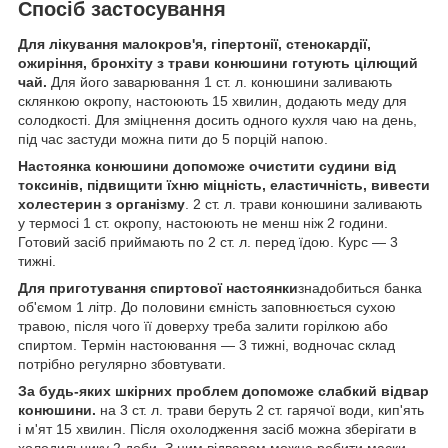
Спосіб застосування
Для лікування малокров'я, гіпертонії, стенокардії,
ожиріння, бронхіту з трави конюшини готують цілющий
чай.
Для його заварювання 1 ст. л. конюшини заливають
склянкою окропу, настоюють 15 хвилин, додають меду для
солодкості. Для зміцнення досить одного кухля чаю на день,
під час застуди можна пити до 5 порцій напою.
Настоянка конюшини допоможе очистити судини від
токсинів, підвищити їхню міцність, еластичність, вивести
холестерин з організму
. 2 ст. л. трави конюшини заливають
у термосі 1 ст. окропу, настоюють не менш ніж 2 години.
Готовий засіб приймають по 2 ст. л. перед їдою. Курс — 3
тижні.
Для приготування спиртової настоянки
знадобиться банка
об'ємом 1 літр. До половини ємність заповнюється сухою
травою, після чого її доверху треба залити горілкою або
спиртом. Термін настоювання — 3 тижні, водночас склад
потрібно регулярно збовтувати.
За будь-яких шкірних проблем допоможе слабкий відвар
конюшини.
на 3 ст. л. трави беруть 2 ст. гарячої води, кип'ять
і м'ят 15 хвилин. Після охолодження засіб можна зберігати в