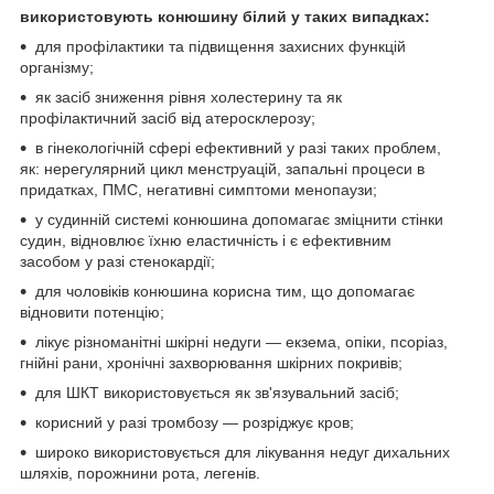
використовують конюшину білий у таких випадках:
для профілактики та підвищення захисних функцій
організму;
як засіб зниження рівня холестерину та як
профілактичний засіб від атеросклерозу;
в гінекологічній сфері ефективний у разі таких проблем,
як: нерегулярний цикл менструацій, запальні процеси в
придатках, ПМС, негативні симптоми менопаузи;
у судинній системі конюшина допомагає зміцнити стінки
судин, відновлює їхню еластичність і є ефективним
засобом у разі стенокардії;
для чоловіків конюшина корисна тим, що допомагає
відновити потенцію;
лікує різноманітні шкірні недуги — екзема, опіки, псоріаз,
гнійні рани, хронічні захворювання шкірних покривів;
для ШКТ використовується як зв'язувальний засіб;
корисний у разі тромбозу — розріджує кров;
широко використовується для лікування недуг дихальних
шляхів, порожнини рота, легенів.