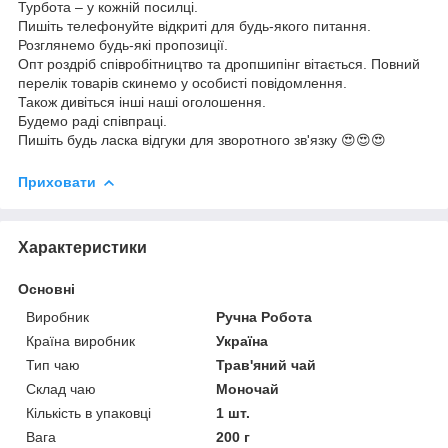
Турбота – у кожній посилці.
Пишіть телефонуйте відкриті для будь-якого питання.
Розглянемо будь-які пропозиції.
Опт роздріб співробітництво та дропшипінг вітається. Повний
перелік товарів скинемо у особисті повідомлення.
Також дивіться інші наші оголошення.
Будемо раді співпраці.
Пишіть будь ласка відгуки для зворотного зв'язку 😍😍😍
Приховати
Характеристики
Основні
Виробник
Ручна Робота
Країна виробник
Україна
Тип чаю
Трав'яний чай
Склад чаю
Моночай
Кількість в упаковці
1 шт.
Вага
200 г