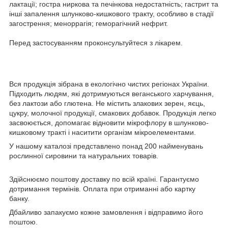
лактації; гостра ниркова та печінкова недостатність; гастрит та
інші запалення шлунково-кишкового тракту, особливо в стадії
загострення; меноррагія; геморагічний нефрит.
Перед застосуванням проконсультуйтеся з лікарем.
Вся продукція зібрана в екологічно чистих регіонах України.
Підходить людям, які дотримуються веганського харчування,
без лактози або глютена. Не містить злакових зерен, яєць,
цукру, молочної продукції, смакових добавок. Продукція легко
засвоюється, допомагає відновити мікрофлору в шлунково-
кишковому тракті і наситити організм мікроелементами.
У нашому каталозі представлено понад 200 найменувань
рослинної сировини та натуральних товарів.
Здійснюємо поштову доставку по всій країні. Гарантуємо
дотримання термінів. Оплата при отриманні або картку
банку.
Дбайливо запакуємо кожне замовлення і відправимо його
поштою.