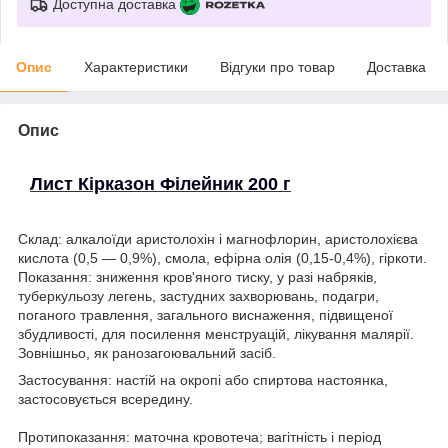
Доступна доставка
Опис
Характеристики
Відгуки про товар
Доставка
Опис
Лист Кірказон Філейник 200 г
Склад: алкалоїди аристолохін і магнофлорин, аристолохієва
кислота (0,5 — 0,9%), смола, ефірна олія (0,15-0,4%), гіркоти.
Показання: зниження кров'яного тиску, у разі набряків,
туберкульозу легень, застудних захворювань, подагри,
поганого травлення, загального виснаження, підвищеної
збудливості, для посилення менструацій, лікування малярії.
Зовнішньо, як ранозагоювальний засіб.
Застосування: настій на окропі або спиртова настоянка,
застосовується всередину.
Протипоказання: маточна кровотеча; вагітність і період