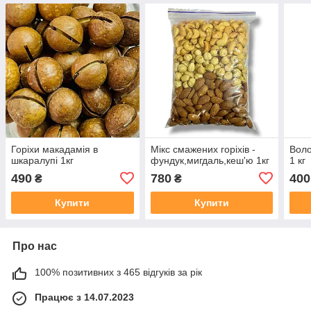
Горіхи макадамія в
Мікс смажених горіхів -
Воло
шкаралупі 1кг
фундук,мигдаль,кеш'ю 1кг
1 кг
490
780
400
₴
₴
Купити
Купити
Про нас
100% позитивних з 465 відгуків за рік
Працює з 14.07.2023