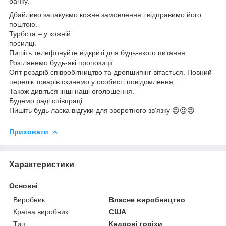
банку.
Дбайливо запакуємо кожне замовлення і відправимо його
поштою.
Турбота – у кожній
посилці.
Пишіть телефонуйте відкриті для будь-якого питання.
Розглянемо будь-які пропозиції.
Опт роздріб співробітництво та дропшипінг вітається. Повний
перелік товарів скинемо у особисті повідомлення.
Також дивіться інші наші оголошення.
Будемо раді співпраці.
Пишіть будь ласка відгуки для зворотного зв'язку 😍😍😍
Приховати
Характеристики
Основні
Виробник
Власне виробництво
Країна виробник
США
Тип
Кедрові горіхи