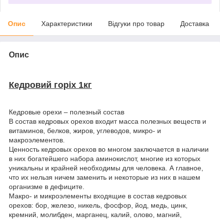
Опис
Характеристики
Відгуки про товар
Доставка
Опис
Кедровий горіх 1кг
Кедровые орехи – полезный состав
В состав кедровых орехов входит масса полезных веществ и
витаминов, белков, жиров, углеводов, микро- и
макроэлементов.
Ценность кедровых орехов во многом заключается в наличии
в них богатейшего набора аминокислот, многие из которых
уникальны и крайней необходимы для человека. А главное,
что их нельзя ничем заменить и некоторые из них в нашем
организме в дефиците.
Макро- и микроэлементы входящие в состав кедровых
орехов: бор, железо, никель, фосфор, йод, медь, цинк,
кремний, молибден, марганец, калий, олово, магний,