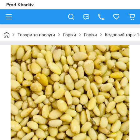
Prod.Kharkiv
Товари та послуги
Горіхи
Горіхи
Кедровий горіх 1