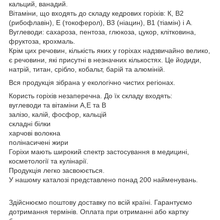
кальций, ванадий.
Вітаміни, що входять до складу кедрових горіхів: К, В2
(рибофлавін), Е (токоферол), В3 (ніацин), В1 (тіамін) і А.
Вуглеводи: сахароза, пентоза, глюкоза, цукор, клітковина,
фруктоза, крохмаль.
Крім цих речовин, кількість яких у горіхах надзвичайно велико,
є речовини, які присутні в незначних кількостях. Це йодиди,
натрій, титан, срібло, кобальт, барій та алюміній.
Вся продукція зібрана у екологічно чистих регіонах.
Користь горіхів незаперечна. До їх складу входять:
вуглеводи та вітаміни А,Е та В
залізо, калій, фосфор, кальцій
складні білки
харчові волокна
полінасичені жири
Горіхи мають широкий спектр застосування в медицині,
косметології та кулінарії.
Продукція легко засвоюється.
У нашому каталозі представлено понад 200 найменувань.
Здійснюємо поштову доставку по всій країні. Гарантуємо
дотримання термінів. Оплата при отриманні або картку