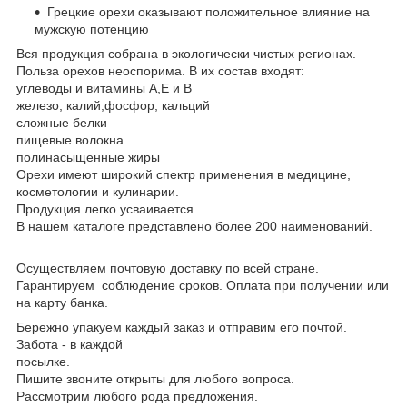
Грецкие орехи оказывают положительное влияние на
мужскую потенцию
Вся продукция собрана в экологически чистых регионах.
Польза орехов неоспорима. В их состав входят:
углеводы и витамины А,Е и В
железо, калий,фосфор, кальций
сложные белки
пищевые волокна
полинасыщенные жиры
Орехи имеют широкий спектр применения в медицине,
косметологии и кулинарии.
Продукция легко усваивается.
В нашем каталоге представлено более 200 наименований.
Осуществляем почтовую доставку по всей стране.
Гарантируем соблюдение сроков. Оплата при получении или
на карту банка.
Бережно упакуем каждый заказ и отправим его почтой.
Забота - в каждой
посылке.
Пишите звоните открыты для любого вопроса.
Рассмотрим любого рода предложения.