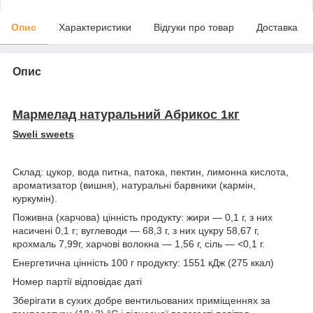
Опис
Характеристики
Відгуки про товар
Доставка
Опис
Мармелад натуральний Абрикос 1кг
Sweli sweets
Склад: цукор, вода питна, патока, пектин, лимонна кислота,
ароматизатор (вишня), натуральні барвники (кармін,
куркумін).
Поживна (харчова) цінність продукту: жири — 0,1 г, з них
насичені 0,1 г; вуглеводи — 68,3 г, з них цукру 58,67 г,
крохмаль 7,99г, харчові волокна — 1,56 г, сіль — <0,1 г.
Енергетична цінність 100 г продукту: 1551 кДж (275 ккал)
Номер партії відповідає даті
Зберігати в сухих добре вентильованих приміщеннях за