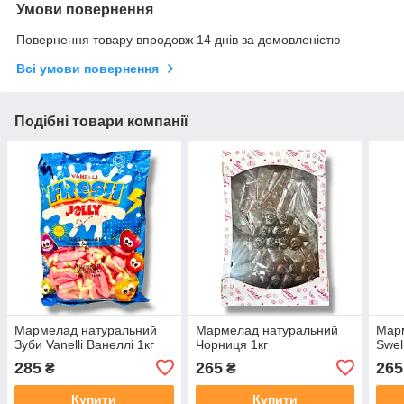
Умови повернення
Повернення товару впродовж 14 днів за домовленістю
Всі умови повернення
Подібні товари компанії
Мармелад натуральний
Мармелад натуральний
Мар
Зуби Vanelli Ванеллі 1кг
Чорниця 1кг
Swel
285
265
265
₴
₴
Купити
Купити