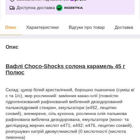
Доступна доставка
Опис
Характеристики
Відгуки про товар
Доставка
Опис
Вафлі Choco-Shocks солона карамель 45 г
Полюс
Склад: цукор білий кристалічний, борошно пшеничне (суміш в/
с та 1/с), жир рослинний: замінник какао-олії (повністю
гідрогенізований рафінований вибілений дезодорований
пальмоядровий стеарин, емульгатори (е492, лецитин
соєвий), знежирене, сіль кухонна, рослинна олія пальмова
рафінована вибілена дезодорована, емульгатори (моно- та
дигліцерид жирних кислот е471; е492; е476, лецитин соєвий),
розпушувач натрій двовуглекислий (0 кислотності (кислота
лимонна)