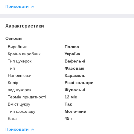
Приховати
Характеристики
Основні
Виробник
Полюс
Країна виробник
Україна
Тип цукерок
Вафельні
Тип
Фасовані
Наповнювач
Карамель
Колір
Різні кольори
вид цукерок
Жувальні
Термін придатності
12 міс
Вміст цукру
Так
Тип шоколаду
Молочний
Вага
45 г
Приховати