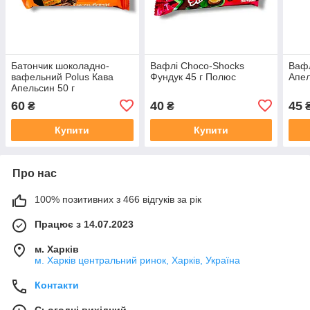
Батончик шоколадно-
Вафлі Choco-Shocks
Вафл
вафельний Polus Кава
Фундук 45 г Полюс
Апел
Апельсин 50 г
60
40
45
₴
₴
Купити
Купити
Про нас
100% позитивних з 466 відгуків за рік
Працює з 14.07.2023
м. Харків
м. Харків центральний ринок, Харків, Україна
Контакти
Сьогодні вихідний